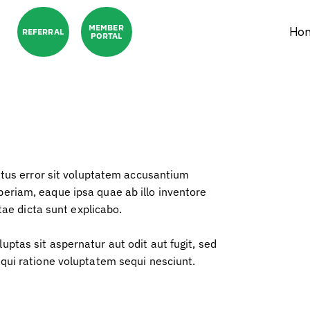
MEMBER
Ho
REFERRAL
PORTAL
atus error sit voluptatem accusantium
riam, eaque ipsa quae ab illo inventore
tae dicta sunt explicabo.
tas sit aspernatur aut odit aut fugit, sed
qui ratione voluptatem sequi nesciunt.