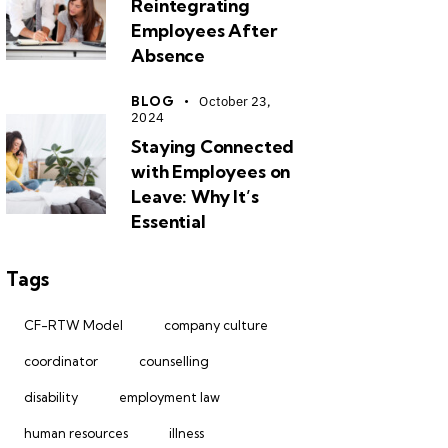
Reintegrating
Employees After
Absence
BLOG
October 23,
2024
Staying Connected
with Employees on
Leave: Why It’s
Essential
Tags
CF-RTW Model
company culture
coordinator
counselling
disability
employment law
human resources
illness